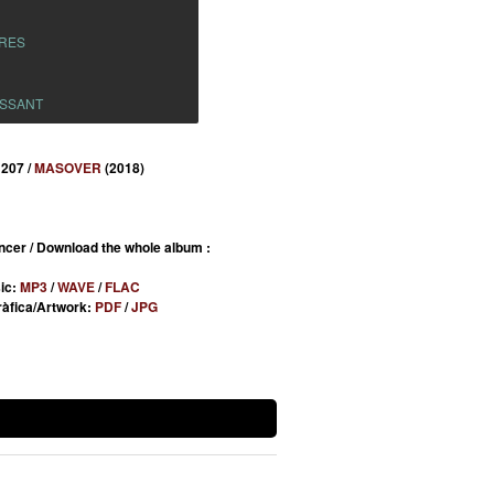
BRES
ASSANT
 207 /
MASOVER
(2018)
ncer / Download the whole album :
ic:
MP3
/
WAVE
/
FLAC
àfica/Artwork:
PDF
/
JPG