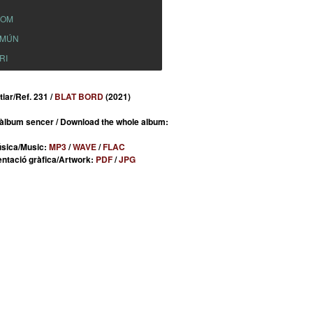
NOM
OMÚN
RI
iar/Ref. 231 /
BLAT BORD
(2021)
’àlbum sencer / Download the whole album:
sica/Music:
MP3
/
WAVE
/
FLAC
ntació gràfica/Artwork:
PDF
/
JPG