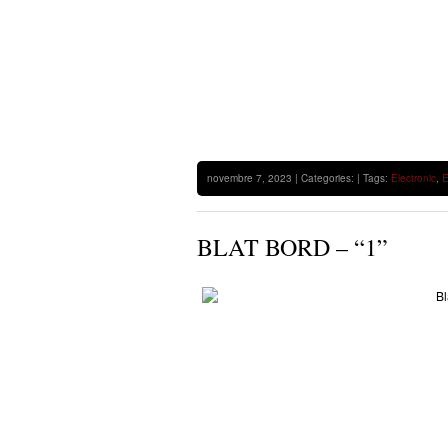
novembre 7, 2023 | Categories: | Tags:
Electronic
,
E
BLAT BORD – “1”