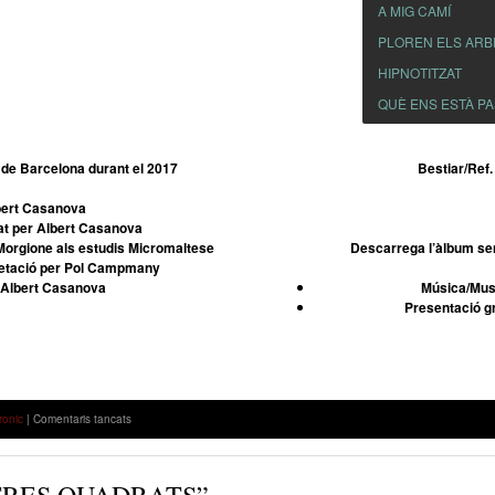
A MIG CAMÍ
PLOREN ELS AR
HIPNOTITZAT
QUÈ ENS ESTÀ P
 de Barcelona durant el 2017
Bestiar/Ref.
bert Casanova
njat per Albert Casanova
 Morgione als estudis Micromaltese
Descarrega l’àlbum se
uetació per Pol Campmany
 Albert Casanova
Música/Mus
Presentació gr
a
ronic
|
Comentaris tancats
MASOVER
–
“NOMÉS
ELS
TRES QUADRATS”