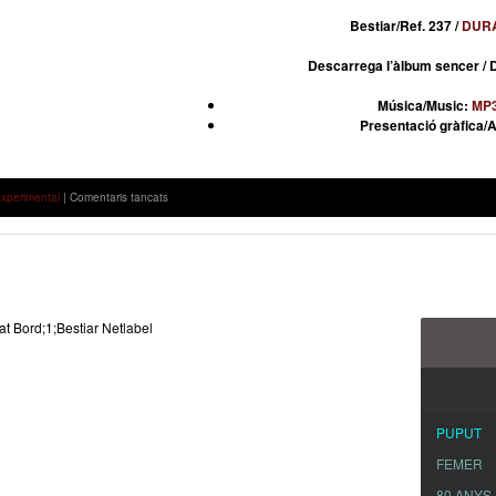
Bestiar/Ref. 237 /
DUR
Descarrega l’àlbum sencer / 
Música/Music:
MP
Presentació gràfica/
a
xperimental
|
Comentaris tancats
DURÁN
VÁZQUEZ
–
“JUNKLE
TRACKS”
PUPUT
FEMER
80 ANYS