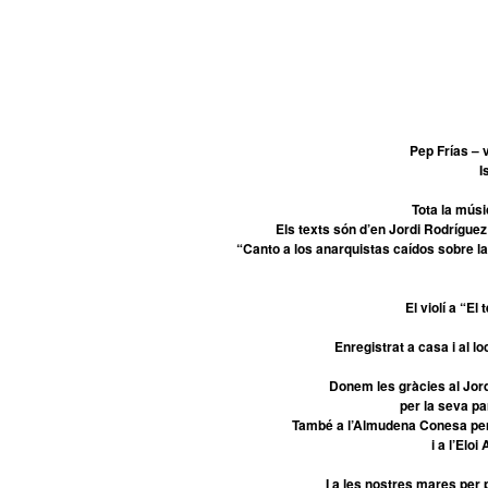
Pep Frías – v
I
Tota la mús
Els texts són d’en Jordi Rodrígue
“Canto a los anarquistas caídos sobre l
El violí a “E
Enregistrat a casa i al 
Donem les gràcies al Jord
per la seva pa
També a l’Almudena Conesa per 
i a l’Elo
I a les nostres mares per p