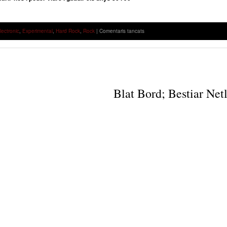
a
lectronic
,
Experimental
,
Hard Rock
,
Rock
|
Comentaris tancats
BLAT
BORD
–
“1”