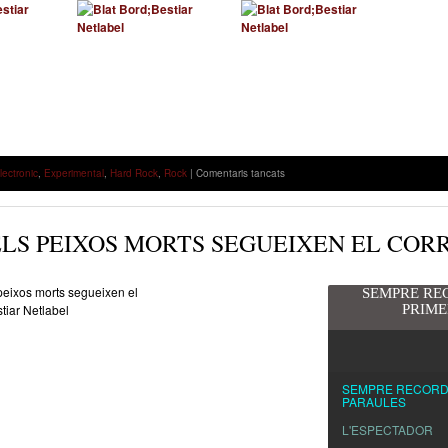
a
lectronic
,
Experimental
,
Hard Rock
,
Rock
|
Comentaris tancats
BLAT
BORD
LS PEIXOS MORTS SEGUEIXEN EL COR
SEMPRE RE
PRIME
SEMPRE RECORD
PARAULES
L'ESPECTADOR