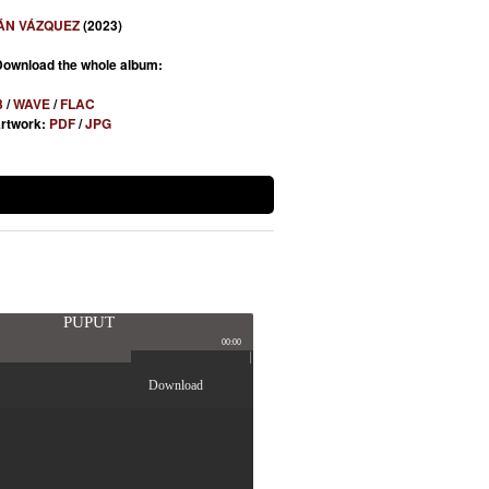
ÁN VÁZQUEZ
(2023)
Download the whole album:
3
/
WAVE
/
FLAC
Artwork:
PDF
/
JPG
PUPUT
00:00
Download