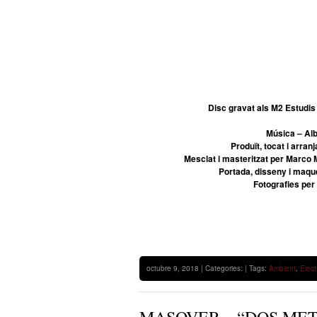
Disc gravat als M2 Estudis
Música – Al
Produït, tocat i arra
Mesclat i masteritzat per Marco
Portada, disseny i maq
Fotografies per
octubre 9, 2018 | Categories: | Tags:
Ambient
,
Elect
MASOVER – “DOS ME