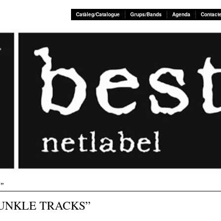
Catàleg/Catalogue
Grups/Bands
Agenda
Contact
C
”
JUNKLE TRACKS”