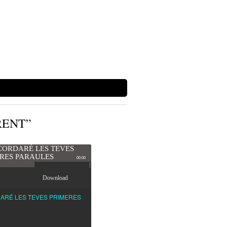
RENT”
CORDARÉ LES TEVES
RES PARAULES
00:00
Download
ARÉ LES TEVES PRIMERES