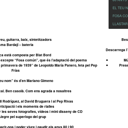
EL TEU 
FOSA C
LLASTAR
eu, guitarra, baix, sintetitzadors
Best
sma Bardají – bateria
Descarrega l
ica està composta per Blat Bord
z excepte “Fosa común”, que és l’adaptació del poema
Mú
a primavera de 1939” de Leopoldo María Panero, feta pel Pep
Prese
Frías
l teu nom” és d’en Mariano Gimeno
local. Ben casolà. Com ens agrada a nosaltres
i Rodríguez, al David Bruguera i al Pep Rivas
rticipació i els moments de rialles
les seves fotografies, vídeos i mini disseny de CD
i Alegre pel superlogo del grup
arir-nos i poder viure i gaudir els anys 80 i 90