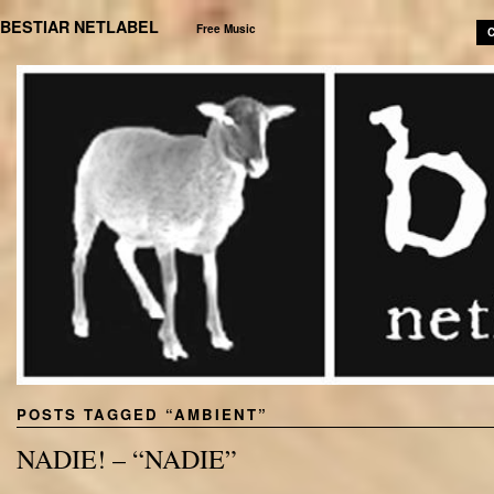
BESTIAR NETLABEL
Free Music
C
POSTS TAGGED “
AMBIENT
”
NADIE! – “NADIE”