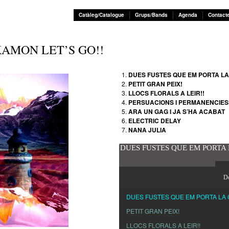
Catàleg/Catalogue
Grups/Bands
Agenda
Contact
KAMON LET’S GO!!
DUES FUSTES QUE EM PORTA LA
PETIT GRAN PEIX!
LLOCS FLORALS A LEIR!!
PERSUACIONS I PERMANENCIES
ARA UN GAG I JA S’HA ACABAT
ELECTRIC DELAY
NANA JULIA
DUES FUSTES QUE EM PORTA 
D
DUES FUSTES QUE EM PORTA LA 
PETIT GRAN PEIX!
LLOCS FLORALS A LEIR!!