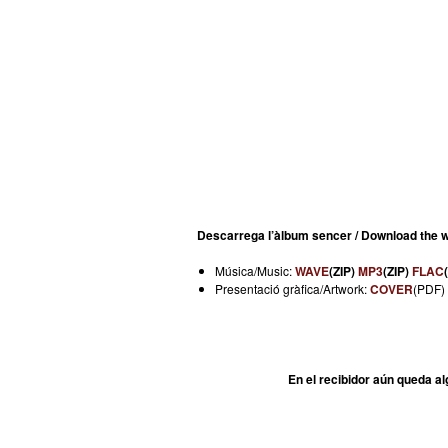
Descarrega l’àlbum sencer / Download the w
Música/Music:
WAVE
(ZIP)
MP3
(ZIP)
FLAC
Presentació gràfica/Artwork:
COVER
(PDF)
En el recibidor aún queda a