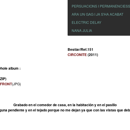
PERSUACIONS I PERMANENCIESS
ARA UN GAG I JA S'HA ACABAT
ELECTRIC DELAY
NANA JULIA
Bestiar/Ref.151
CIRCONITE
(2011)
hole album :
(ZIP)
FRONT
(JPG)
Grabado en el comedor de casa, en la habitación y en el pasillo
lguna pendiente y en el tejado porque no me dejan ya que con las vistas que de