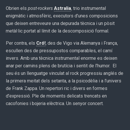
Obrien els
post-rockers
Astralia
, trio instrumental
enigmàtic i atmosfèric, executors d’unes composicions
que deixen entreveure una depurada tècnica i un pòsit
metàl·lic portat al límit de la descomposició formal.
Per contra, els
Cró!
, des de Vigo via Alemanya i França,
escullen des de pressupostos comparables, el camí
invers. Amb una tècnica instrumental enorme es deixen
anar per camins plens de brutícia i sentit de l’humor. El
seu és un llenguatge vinculat al rock progressiu anglés de
la primera meitat dels setanta, a la psicodèlia i a l’univers
de Frank Zappa. Un repertori ric i divers en formes
d’expressió. Ple de moments delicats trencats en
cacofonies i bojeria elèctrica. Un senyor concert.