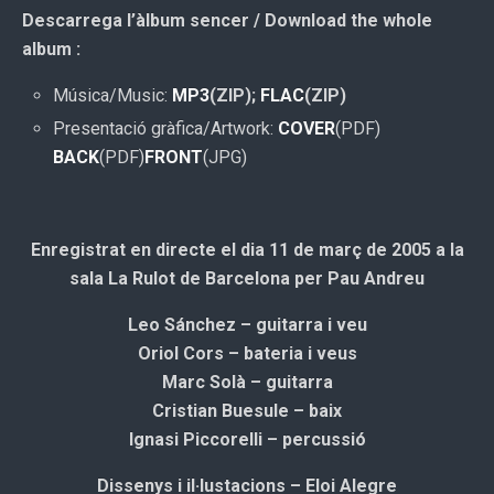
Descarrega l’àlbum sencer / Download the whole
album :
Música/Music:
MP3
(ZIP);
FLAC
(ZIP)
Presentació gràfica/Artwork:
COVER
(PDF)
BACK
(PDF)
FRONT
(JPG)
Enregistrat en directe el dia 11 de març de 2005 a la
sala La Rulot de Barcelona per Pau Andreu
Leo Sánchez – guitarra i veu
Oriol Cors – bateria i veus
Marc Solà – guitarra
Cristian Buesule – baix
Ignasi Piccorelli – percussió
Dissenys i il·lustacions – Eloi Alegre