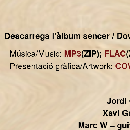
Descarrega l’àlbum sencer / Do
Música/Music:
MP3
(ZIP);
FLAC
(
Presentació gràfica/Artwork:
CO
Jordi
Xavi G
Marc W – gui