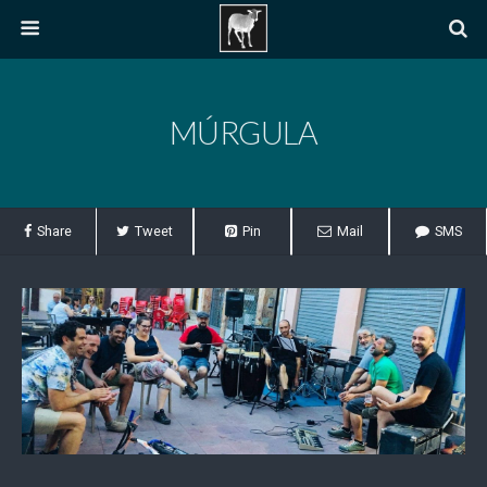
MÚRGULA
Share
Tweet
Pin
Mail
SMS