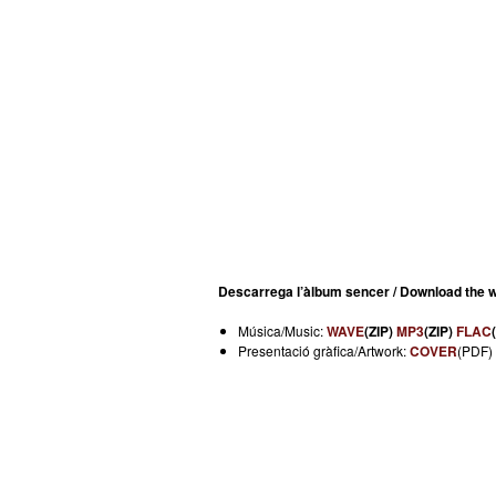
Descarrega l’àlbum sencer / Download the w
Música/Music:
WAVE
(ZIP)
MP3
(ZIP)
FLAC
Presentació gràfica/Artwork:
COVER
(PDF)