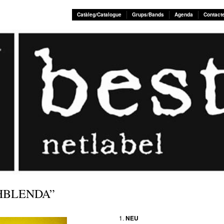
Catàleg/Catalogue
Grups/Bands
Agenda
Contact
HBLENDA”
NEU