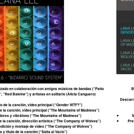
LANA L
GENDE
LANA L
OF MA
LANA L
WOLVE
LANA L
VACÍO
izado en colaboración con amigos músicos de bandas (“Patio
B
 “Red Baleine”) y artistas en solitario (Alicia Canguero)
Descarr
ulo de la canción, vídeo principal (“Gender WTF?”)
de la canción, vídeo principal (“The Mountains of Madness”)
zadores y vibráfono (“The Mountains of Madness”)
de la canción, dirección artística (“The Company of Wolves”)
Pre
edición y montaje de vídeo (“The Company of Wolves”)
as y título de la canción (“Salta al Vacío”)