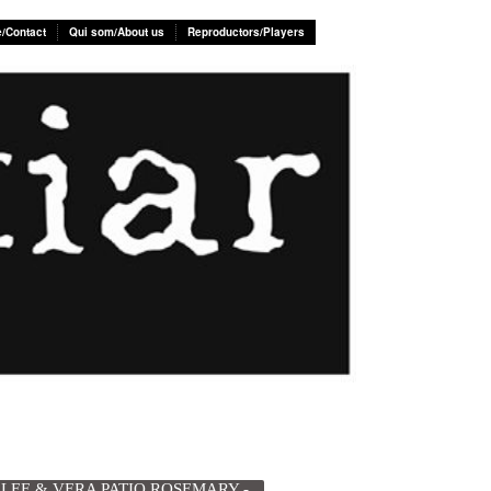
e/Contact
Qui som/About us
Reproductors/Players
LEE & VERA PATIO ROSEMARY -