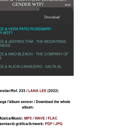
GENDER WTF?
00:00
Download
EE & VERA PATIO ROSEMARY -
R WTF?
EE & JEERING TOM - THE MOUNTAINS
DNESS
EE & NIKO BLEACH - THE COMPANY OF
S
EE & ALICIA CANGUERO - SALTA AL
estiar/Ref. 233 /
LANA LEE
(2022)
ega l’àlbum sencer / Download the whole
album:
Música/Music:
MP3
/
WAVE
/
FLAC
sentació gràfica/Artwork:
PDF
/
JPG