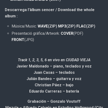
Descarrega l’àlbum sencer / Download the whole
album :
Música/Music:
WAVE
(ZIP)
MP3
(ZIP)
FLAC
(ZIP)
Presentació gràfica/Artwork:
COVER
(PDF)
FRONT
(JPG)
Track 1, 2, 3, 5, 6 en vivo en CIUDAD VIEJA
Javier Maldonado – piano, teclados y voz
Juan Casas – teclados
Julián Bandeo – guitarra y voz
Christian Páez – bajo
Eduardo Carreras – batería
Grabación – Gonzalo Voutoff
Mezcla – Alfredo Calvelo en Estudios Hollywood (City