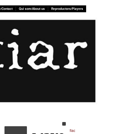
e/Contact
Qui som/About us
Reproductors/Players
flac