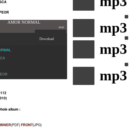
mp3
SCA
PEOR
mp3
AMOR NORMAL
00:00
Download
mp3
ORMAL
SCA
mp3
PEOR
.112
010)
hole album :
INNER
(PDF)
FRONT
(JPG)