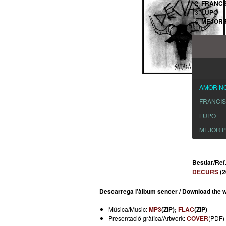
FRANCI
LUPO
MEJOR 
AMOR N
FRANCI
LUPO
MEJOR 
Bestiar/Ref
DECURS
(2
Descarrega l’àlbum sencer / Download the w
Música/Music:
MP3
(ZIP);
FLAC
(ZIP)
Presentació gràfica/Artwork:
COVER
(PDF)