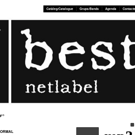
Catàleg/Catalogue
Grups/Bands
Agenda
Contact
P”
NORMAL