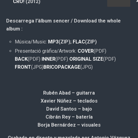
CRÓ!
(2012)
Descarrega l’àlbum sencer / Download the whole
album :
Música/Music:
MP3
(ZIP);
FLAC
(ZIP)
Presentació gràfica/Artwork:
COVER
(PDF)
BACK
(PDF)
INNER
(PDF)
ORIGINAL SIZE
(PDF)
FRONT
(JPG)
BRICOPACKAGE
(JPG)
Rubén Abad – guitarra
Xavier Núñez – teclados
David Santos – bajo
Cibrán Rey – batería
Borja Bernárdez – visuales
Grabado en directo y mezclado por Antonio Vázquez