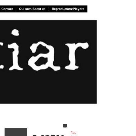
e/Contact
Qui som/About us
Reproductors/Players
flac