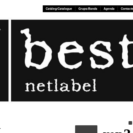
Catàleg/Catalogue
Grups/Bands
Agenda
Contact
T