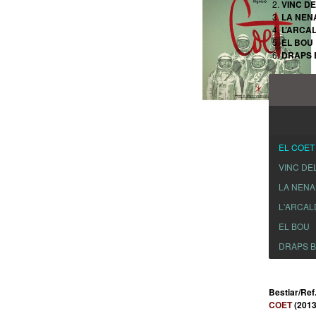
VINC D
LA NEN
L’ARCA
EL BOU
DRAPS 
EL COET
VINC DE
LA NENA
L'ARCAL
EL BOU
DRAPS 
Bestiar/Ref
COET
(2013