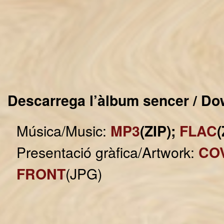
Descarrega l’àlbum sencer / Do
Música/Music:
MP3
(ZIP);
FLAC
(
Presentació gràfica/Artwork:
CO
(JPG)
FRONT