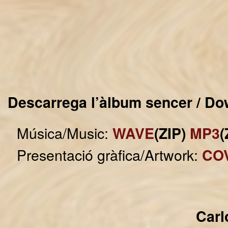
Descarrega l’àlbum sencer / Do
Música/Music:
WAVE
(ZIP)
MP3
(
Presentació gràfica/Artwork:
CO
Carl