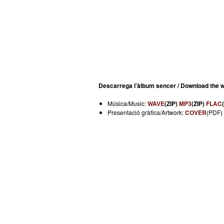
Descarrega l’àlbum sencer / Download the w
Música/Music:
WAVE
(ZIP)
MP3
(ZIP)
FLAC
Presentació gràfica/Artwork:
COVER
(PDF)