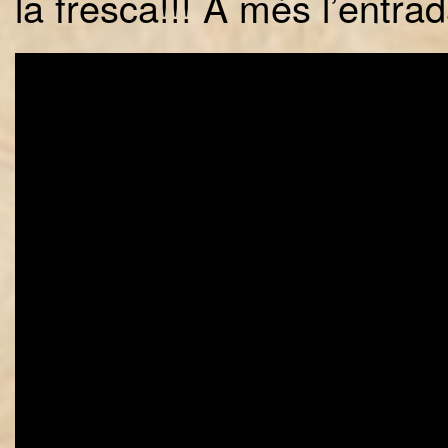
la fresca!!! A més l’entra